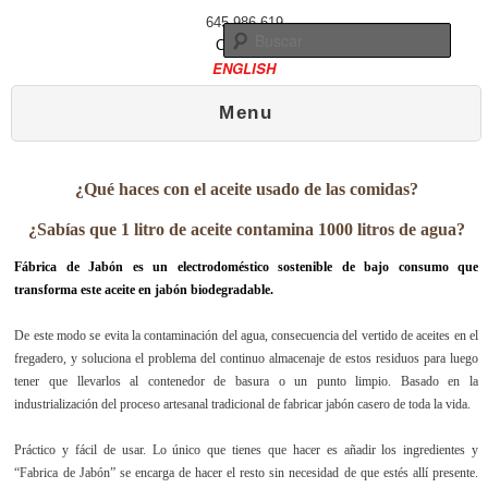
645 986 619
Busc
Contacto
ENGLISH
Menú principal
Ir al contenido principal
Ir al contenido secundario
Menu
¿Qué haces con el aceite usado de las comidas?
¿Sabías que 1 litro de aceite contamina 1000 litros de agua?
Fábrica de Jabón es un electrodoméstico sostenible de bajo consumo que
transforma este aceite en jabón biodegradable.
De este modo se evita la contaminación del agua, consecuencia del vertido de aceites en el
fregadero, y soluciona el problema del continuo almacenaje de estos residuos para luego
tener que llevarlos al contenedor de basura o un punto limpio. Basado en la
industrialización del proceso artesanal tradicional de fabricar jabón casero de toda la vida.
Práctico y fácil de usar. Lo único que tienes que hacer es añadir los ingredientes y
“Fabrica de Jabón” se encarga de hacer el resto sin necesidad de que estés allí presente.