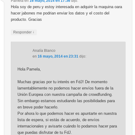
Pamela
en
16 mayo, 2014 en 17:36
dijo:
Hola soy de peru y estoy interesada en adquirir la maquina oara
hacer jabones me podrian enviar los datos y el costo del
producto. Gracias
↓
Responder
Analía Blanco
en
16 mayo, 2014 en 23:31
dijo:
Hola Pamela,
Muchas gracias por tu interés en FdJ! De momento
lamentablemente no podemos hacer envíos fuera de la
Unión Europea con nuestra campaña de crowdfunding.
Sin embargo estamos estudiando las posibilidades para
en breve poder hacerlo.
Por ahora lo que podemos hacer es apuntarte en nuestra
lista de espera, si estás de acuerdo, de envíos
internacionales y avisarte cuándo lo podamos hacer para
que puedas disfrutar de tu FdJ.