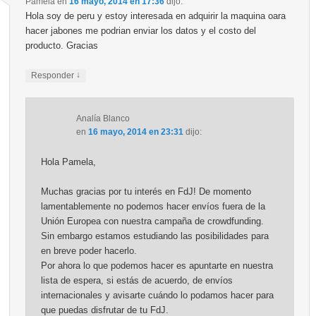
Pamela
en
16 mayo, 2014 en 17:36
dijo:
Hola soy de peru y estoy interesada en adquirir la maquina oara
hacer jabones me podrian enviar los datos y el costo del
producto. Gracias
↓
Responder
Analía Blanco
en
16 mayo, 2014 en 23:31
dijo:
Hola Pamela,
Muchas gracias por tu interés en FdJ! De momento
lamentablemente no podemos hacer envíos fuera de la
Unión Europea con nuestra campaña de crowdfunding.
Sin embargo estamos estudiando las posibilidades para
en breve poder hacerlo.
Por ahora lo que podemos hacer es apuntarte en nuestra
lista de espera, si estás de acuerdo, de envíos
internacionales y avisarte cuándo lo podamos hacer para
que puedas disfrutar de tu FdJ.