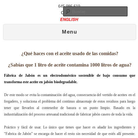
645 986 619
Busc
Contacto
ENGLISH
Menú principal
Ir al contenido principal
Ir al contenido secundario
Menu
¿Qué haces con el aceite usado de las comidas?
¿Sabías que 1 litro de aceite contamina 1000 litros de agua?
Fábrica de Jabón es un electrodoméstico sostenible de bajo consumo que
transforma este aceite en jabón biodegradable.
De este modo se evita la contaminación del agua, consecuencia del vertido de aceites en el
fregadero, y soluciona el problema del continuo almacenaje de estos residuos para luego
tener que llevarlos al contenedor de basura o un punto limpio. Basado en la
industrialización del proceso artesanal tradicional de fabricar jabón casero de toda la vida.
Práctico y fácil de usar. Lo único que tienes que hacer es añadir los ingredientes y
“Fabrica de Jabón” se encarga de hacer el resto sin necesidad de que estés allí presente.