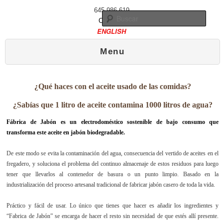
645 986 619
Busc
Contacto
ENGLISH
Menú principal
Ir al contenido principal
Ir al contenido secundario
Menu
¿Qué haces con el aceite usado de las comidas?
¿Sabías que 1 litro de aceite contamina 1000 litros de agua?
Fábrica de Jabón es un electrodoméstico sostenible de bajo consumo que
transforma este aceite en jabón biodegradable.
De este modo se evita la contaminación del agua, consecuencia del vertido de aceites en el
fregadero, y soluciona el problema del continuo almacenaje de estos residuos para luego
tener que llevarlos al contenedor de basura o un punto limpio. Basado en la
industrialización del proceso artesanal tradicional de fabricar jabón casero de toda la vida.
Práctico y fácil de usar. Lo único que tienes que hacer es añadir los ingredientes y
“Fabrica de Jabón” se encarga de hacer el resto sin necesidad de que estés allí presente.