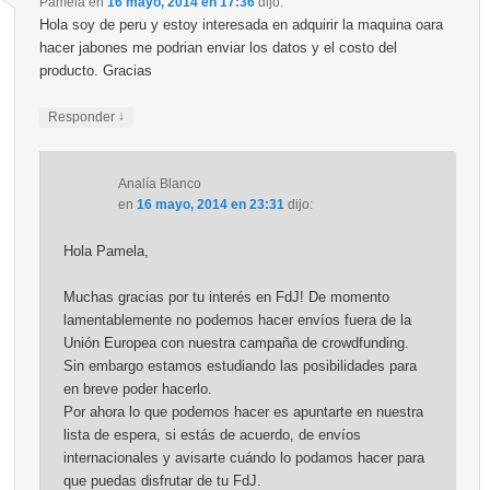
Pamela
en
16 mayo, 2014 en 17:36
dijo:
Hola soy de peru y estoy interesada en adquirir la maquina oara
hacer jabones me podrian enviar los datos y el costo del
producto. Gracias
↓
Responder
Analía Blanco
en
16 mayo, 2014 en 23:31
dijo:
Hola Pamela,
Muchas gracias por tu interés en FdJ! De momento
lamentablemente no podemos hacer envíos fuera de la
Unión Europea con nuestra campaña de crowdfunding.
Sin embargo estamos estudiando las posibilidades para
en breve poder hacerlo.
Por ahora lo que podemos hacer es apuntarte en nuestra
lista de espera, si estás de acuerdo, de envíos
internacionales y avisarte cuándo lo podamos hacer para
que puedas disfrutar de tu FdJ.