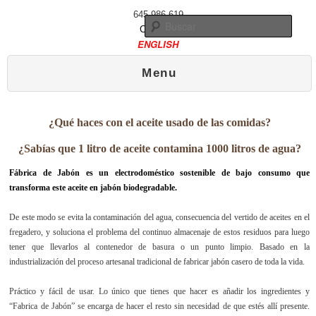
645 986 619
Busc
Contacto
ENGLISH
Menú principal
Ir al contenido principal
Ir al contenido secundario
Menu
¿Qué haces con el aceite usado de las comidas?
¿Sabías que 1 litro de aceite contamina 1000 litros de agua?
Fábrica de Jabón es un electrodoméstico sostenible de bajo consumo que
transforma este aceite en jabón biodegradable.
De este modo se evita la contaminación del agua, consecuencia del vertido de aceites en el
fregadero, y soluciona el problema del continuo almacenaje de estos residuos para luego
tener que llevarlos al contenedor de basura o un punto limpio. Basado en la
industrialización del proceso artesanal tradicional de fabricar jabón casero de toda la vida.
Práctico y fácil de usar. Lo único que tienes que hacer es añadir los ingredientes y
“Fabrica de Jabón” se encarga de hacer el resto sin necesidad de que estés allí presente.