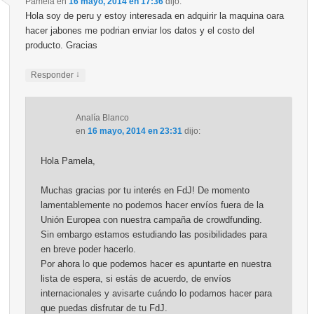
Pamela
en
16 mayo, 2014 en 17:36
dijo:
Hola soy de peru y estoy interesada en adquirir la maquina oara
hacer jabones me podrian enviar los datos y el costo del
producto. Gracias
↓
Responder
Analía Blanco
en
16 mayo, 2014 en 23:31
dijo:
Hola Pamela,
Muchas gracias por tu interés en FdJ! De momento
lamentablemente no podemos hacer envíos fuera de la
Unión Europea con nuestra campaña de crowdfunding.
Sin embargo estamos estudiando las posibilidades para
en breve poder hacerlo.
Por ahora lo que podemos hacer es apuntarte en nuestra
lista de espera, si estás de acuerdo, de envíos
internacionales y avisarte cuándo lo podamos hacer para
que puedas disfrutar de tu FdJ.