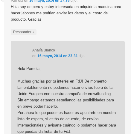
Pamela
en
16 mayo, 2014 en 17:36
dijo:
Hola soy de peru y estoy interesada en adquirir la maquina oara
hacer jabones me podrian enviar los datos y el costo del
producto. Gracias
↓
Responder
Analía Blanco
en
16 mayo, 2014 en 23:31
dijo:
Hola Pamela,
Muchas gracias por tu interés en FdJ! De momento
lamentablemente no podemos hacer envíos fuera de la
Unión Europea con nuestra campaña de crowdfunding.
Sin embargo estamos estudiando las posibilidades para
en breve poder hacerlo.
Por ahora lo que podemos hacer es apuntarte en nuestra
lista de espera, si estás de acuerdo, de envíos
internacionales y avisarte cuándo lo podamos hacer para
que puedas disfrutar de tu FdJ.