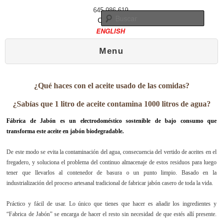
645 986 619
Busc
Contacto
ENGLISH
Menú principal
Ir al contenido principal
Ir al contenido secundario
Menu
¿Qué haces con el aceite usado de las comidas?
¿Sabías que 1 litro de aceite contamina 1000 litros de agua?
Fábrica de Jabón es un electrodoméstico sostenible de bajo consumo que
transforma este aceite en jabón biodegradable.
De este modo se evita la contaminación del agua, consecuencia del vertido de aceites en el
fregadero, y soluciona el problema del continuo almacenaje de estos residuos para luego
tener que llevarlos al contenedor de basura o un punto limpio. Basado en la
industrialización del proceso artesanal tradicional de fabricar jabón casero de toda la vida.
Práctico y fácil de usar. Lo único que tienes que hacer es añadir los ingredientes y
“Fabrica de Jabón” se encarga de hacer el resto sin necesidad de que estés allí presente.