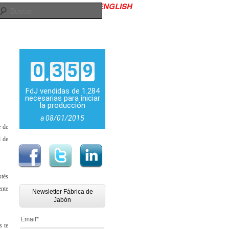
ENGLISH
645 986 619
Contacto
Buscar
0
3
5
9
FdJ vendidas de 1.284
necesarias para iniciar
la producción
a 08/01/2015
e de
l de
stés
ente
Newsletter Fábrica de
Jabón
Email
*
s te