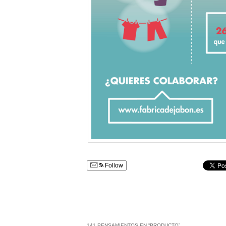
Follow
141 PENSAMIENTOS EN “
PRODUCTO
”