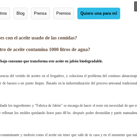
tros
Blog
Prensa
Premios
Quiero una para mí
s con el aceite usado de las comidas?
itro de aceite contamina 1000 litros de agua?
e bajo consumo que transforma este aceite en jabón biodegradable.
encia del vertido de aceites en el fregadero, y soluciona el problema del continuo almacenaj
r de basura o un punto limpio. Basado en la industrialización del proceso artesanal tradiciona
añadir los ingredientes y “Fabrica de Jabón” se encarga de hacer el resto sin necesidad de que e
se rellenan los moldes quedando listos para 48 hs. después poder desmoldar y partir manualm
 contaminante y molesto como el aceite sin tener que salir de tu casa y en el momento que má