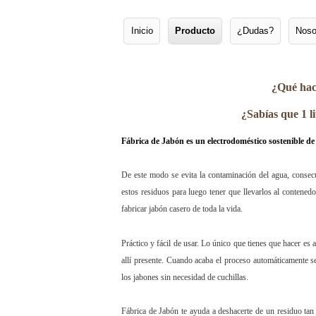
Inicio
Producto
¿Dudas?
Noso
Menú principal
Ir al contenido principal
Ir al contenido secundario
¿Qué hace
¿Sabías que 1 l
Fábrica de Jabón es un electrodoméstico sostenible d
De este modo se evita la contaminación del agua, consecu
estos residuos para luego tener que llevarlos al contenedo
fabricar jabón casero de toda la vida.
Práctico y fácil de usar. Lo único que tienes que hacer es 
allí presente. Cuando acaba el proceso automáticamente 
los jabones sin necesidad de cuchillas.
Fábrica de Jabón te ayuda a deshacerte de un residuo tan