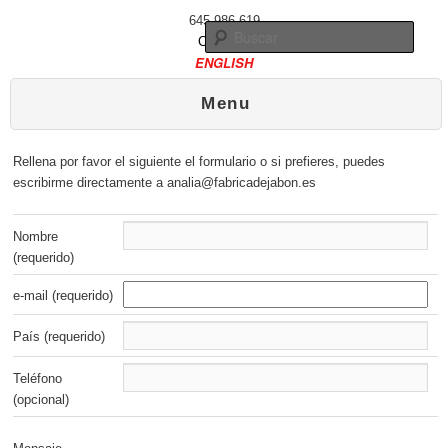
645 986 619
Busc
Contacto
ENGLISH
Menú principal
Ir al contenido principal
Ir al contenido secundario
Menu
Rellena por favor el siguiente el formulario o si prefieres, puedes
escribirme directamente a analia@fabricadejabon.es
Nombre
(requerido)
e-mail (requerido)
País (requerido)
Teléfono
(opcional)