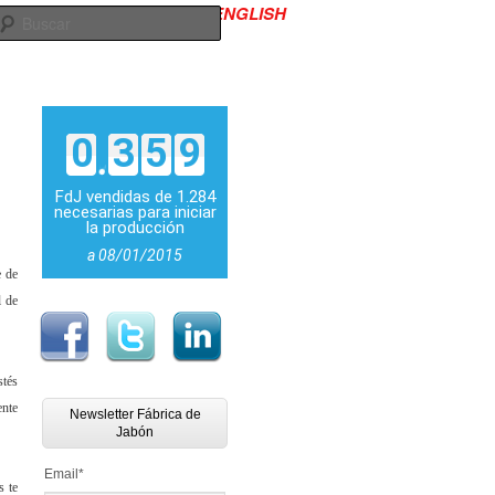
ENGLISH
645 986 619
Contacto
Buscar
0
3
5
9
FdJ vendidas de 1.284
necesarias para iniciar
la producción
a 08/01/2015
e de
l de
stés
ente
Newsletter Fábrica de
Jabón
Email
*
s te