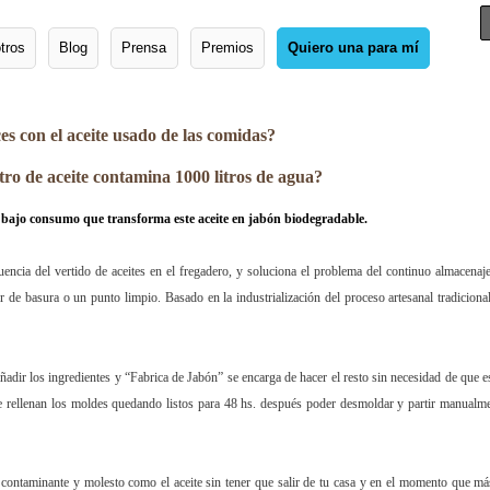
tros
Blog
Prensa
Premios
Quiero una para mí
s con el aceite usado de las comidas?
itro de aceite contamina 1000 litros de agua?
e bajo consumo que transforma este aceite en jabón biodegradable.
encia del vertido de aceites en el fregadero, y soluciona el problema del continuo almacenaj
r de basura o un punto limpio. Basado en la industrialización del proceso artesanal tradiciona
añadir los ingredientes y “Fabrica de Jabón” se encarga de hacer el resto sin necesidad de que e
se rellenan los moldes quedando listos para 48 hs. después poder desmoldar y partir manualm
 contaminante y molesto como el aceite sin tener que salir de tu casa y en el momento que má