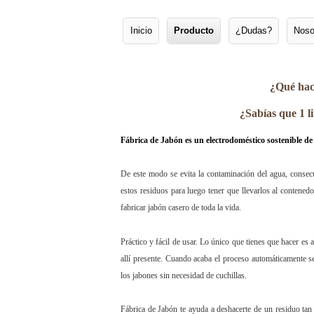
Inicio
Producto
¿Dudas?
Noso
Menú principal
Ir al contenido principal
Ir al contenido secundario
¿Qué hace
¿Sabías que 1 l
Fábrica de Jabón es un electrodoméstico sostenible d
De este modo se evita la contaminación del agua, consecu
estos residuos para luego tener que llevarlos al contenedo
fabricar jabón casero de toda la vida.
Práctico y fácil de usar. Lo único que tienes que hacer es 
allí presente. Cuando acaba el proceso automáticamente 
los jabones sin necesidad de cuchillas.
Fábrica de Jabón te ayuda a deshacerte de un residuo tan