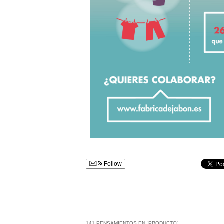
Follow
141 PENSAMIENTOS EN “
PRODUCTO
”