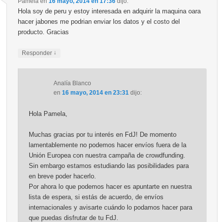
Pamela
en
16 mayo, 2014 en 17:36
dijo:
Hola soy de peru y estoy interesada en adquirir la maquina oara
hacer jabones me podrian enviar los datos y el costo del
producto. Gracias
↓
Responder
Analía Blanco
en
16 mayo, 2014 en 23:31
dijo:
Hola Pamela,
Muchas gracias por tu interés en FdJ! De momento
lamentablemente no podemos hacer envíos fuera de la
Unión Europea con nuestra campaña de crowdfunding.
Sin embargo estamos estudiando las posibilidades para
en breve poder hacerlo.
Por ahora lo que podemos hacer es apuntarte en nuestra
lista de espera, si estás de acuerdo, de envíos
internacionales y avisarte cuándo lo podamos hacer para
que puedas disfrutar de tu FdJ.