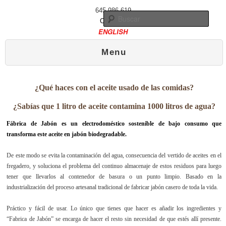
645 986 619
Busc
Contacto
ENGLISH
Menú principal
Ir al contenido principal
Ir al contenido secundario
Menu
¿Qué haces con el aceite usado de las comidas?
¿Sabías que 1 litro de aceite contamina 1000 litros de agua?
Fábrica de Jabón es un electrodoméstico sostenible de bajo consumo que
transforma este aceite en jabón biodegradable.
De este modo se evita la contaminación del agua, consecuencia del vertido de aceites en el
fregadero, y soluciona el problema del continuo almacenaje de estos residuos para luego
tener que llevarlos al contenedor de basura o un punto limpio. Basado en la
industrialización del proceso artesanal tradicional de fabricar jabón casero de toda la vida.
Práctico y fácil de usar. Lo único que tienes que hacer es añadir los ingredientes y
“Fabrica de Jabón” se encarga de hacer el resto sin necesidad de que estés allí presente.