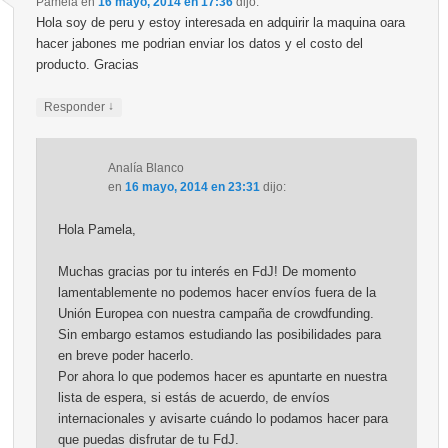
Pamela
en
16 mayo, 2014 en 17:36
dijo:
Hola soy de peru y estoy interesada en adquirir la maquina oara
hacer jabones me podrian enviar los datos y el costo del
producto. Gracias
↓
Responder
Analía Blanco
en
16 mayo, 2014 en 23:31
dijo:
Hola Pamela,
Muchas gracias por tu interés en FdJ! De momento
lamentablemente no podemos hacer envíos fuera de la
Unión Europea con nuestra campaña de crowdfunding.
Sin embargo estamos estudiando las posibilidades para
en breve poder hacerlo.
Por ahora lo que podemos hacer es apuntarte en nuestra
lista de espera, si estás de acuerdo, de envíos
internacionales y avisarte cuándo lo podamos hacer para
que puedas disfrutar de tu FdJ.