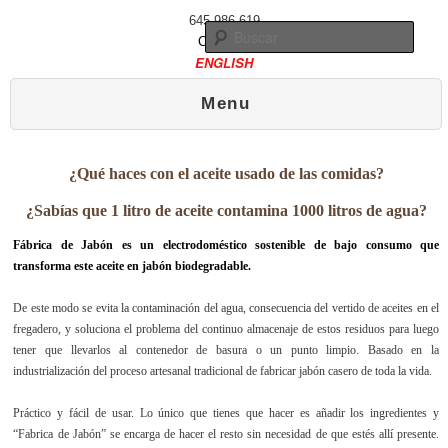
645 986 619
Busc
Contacto
ENGLISH
Menú principal
Ir al contenido principal
Ir al contenido secundario
Menu
¿Qué haces con el aceite usado de las comidas?
¿Sabías que 1 litro de aceite contamina 1000 litros de agua?
Fábrica de Jabón es un electrodoméstico sostenible de bajo consumo que
transforma este aceite en jabón biodegradable.
De este modo se evita la contaminación del agua, consecuencia del vertido de aceites en el
fregadero, y soluciona el problema del continuo almacenaje de estos residuos para luego
tener que llevarlos al contenedor de basura o un punto limpio. Basado en la
industrialización del proceso artesanal tradicional de fabricar jabón casero de toda la vida.
Práctico y fácil de usar. Lo único que tienes que hacer es añadir los ingredientes y
“Fabrica de Jabón” se encarga de hacer el resto sin necesidad de que estés allí presente.