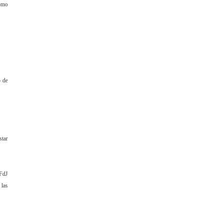
como
o de
star
 FdJ
 las