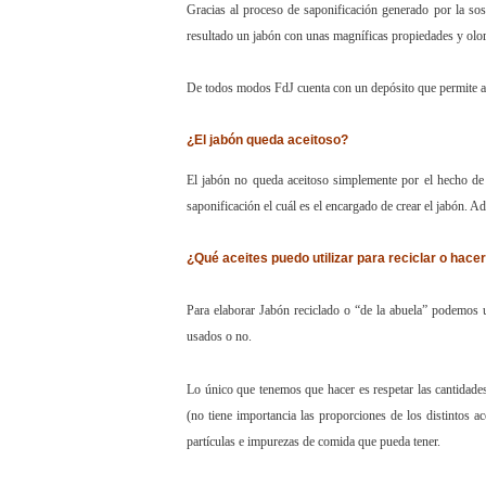
Gracias al proceso de saponificación generado por la sos
resultado un jabón con unas magníficas propiedades y olor 
De todos modos FdJ cuenta con un depósito que permite aña
¿El jabón queda aceitoso?
El jabón no queda aceitoso simplemente por el hecho de 
saponificación el cuál es el encargado de crear el jabón. Ad
¿Qué aceites puedo utilizar para reciclar o hace
Para elaborar Jabón reciclado o “de la abuela” podemos uti
usados o no.
Lo único que tenemos que hacer es respetar las cantidades
(no tiene importancia las proporciones de los distintos a
partículas e impurezas de comida que pueda tener.