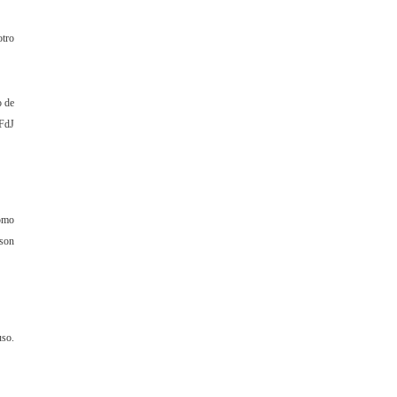
otro
o de
 FdJ
Como
 son
uso.