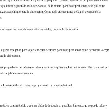
n otros ingredientes como color y texturas ya que no estamos hablando de un jabón cosmético al
que utiliza el jabón de sosa, reciclado o “de la abuela” para tratar problemas de la piel como
tilizar aceite limpio para la elaboración. Como todo en cuestiones de la piel depende de la
o.
o fragancias para jabón o aceites esenciales, durante la elaboración.
e gusta este jabón para la piel e incluso se utiliza para tratar problemas como dermatitis, alergia
ara la elaboración.
es propiedades desinfectantes, desengrasantes y quitamanchas que lo hacen ideal para realizar
o de un jabón cosmético al uso.
e la sensibilidad de cada cuerpo y el gusto personal individual.
doméstico convirtiéndolo a este en jabón de la abuela
en pastillas. Sin embargo se puede rallar y