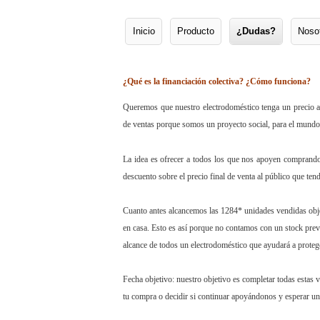
Inicio
Producto
¿Dudas?
Noso
Menú principal
Ir al contenido principal
Ir al contenido secundario
¿Qué es la financiación colectiva? ¿Cómo funciona?
Queremos que nuestro electrodoméstico tenga un precio as
de ventas porque somos un proyecto social, para el mundo 
La idea es ofrecer a todos los que nos apoyen comprando
descuento sobre el precio final de venta al público que te
Cuanto antes alcancemos las 1284* unidades vendidas obje
en casa. Esto es así porque no contamos con un stock previ
alcance de todos un electrodoméstico que ayudará a protege
Fecha objetivo: nuestro objetivo es completar todas estas 
tu compra o decidir si continuar apoyándonos y esperar u