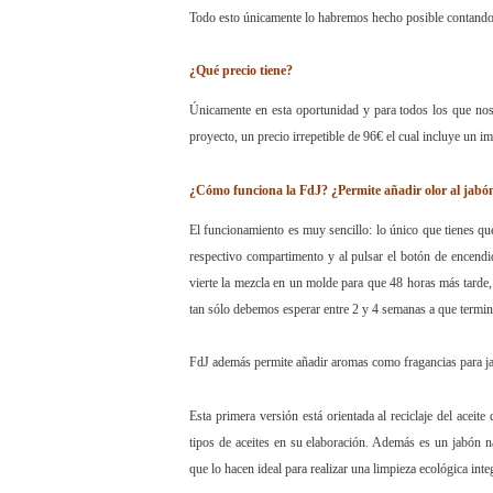
Todo esto únicamente lo habremos hecho posible contand
¿Qué precio tiene?
Únicamente en esta oportunidad y para todos los que n
proyecto, un precio irrepetible de 96€ el cual incluye un 
¿Cómo funciona la FdJ? ¿Permite añadir olor al jabó
El funcionamiento es muy sencillo: lo único que tienes que
respectivo compartimento y
al pulsar el botón de encend
vierte la mezcla en un molde para que 48 horas más tarde
tan sólo debemos esperar entre 2 y 4 semanas a que termin
FdJ además permite añadir aromas como fragancias para jab
Esta primera versión está orientada al reciclaje del aceit
tipos de aceites en su elaboración. Además es un jabón n
que lo hacen ideal para realizar una limpieza ecológica in