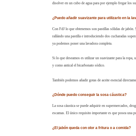
disolver en un cubo de agua para por ejemplo fregar los su
¿Puedo añadir suavizante para utilizarlo en la l
Con FdJ lo que obtenemos son pastillas sólidas de jabón. S
rallándo una pastilla e introduciendo dos cucharadas sope
ya podemos poner una lavadora completa.
Si lo que deseamos es utilizar un suavizante para la ropa, 
y como antical el bicarbonato sódico.
También podemos añadir gotas de aceite esencial directame
¿Dónde puedo conseguir la sosa cáustica?
La sosa cáustica se puede adquirir en supermercados, drogu
escamas. El único requisito importante es que posea una 
¿El jabón queda con olor a fritura o a comida?