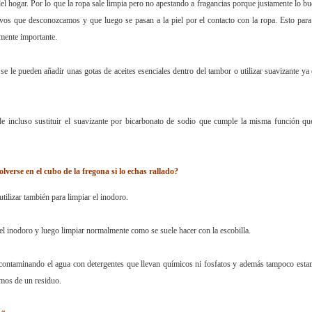
el hogar. Por lo que la ropa sale limpia pero no apestando a fragancias porque justamente lo b
ivos que desconozcamos y que luego se pasan a la piel por el contacto con la ropa. Esto para
amente importante.
 se le pueden añadir unas gotas de aceites esenciales dentro del tambor o utilizar suavizante ya
e incluso sustituir el suavizante por bicarbonato de sodio que cumple la misma función qu
lverse en el cubo de la fregona si lo echas rallado?
tilizar también para limpiar el inodoro.
el inodoro y luego limpiar normalmente como se suele hacer con la escobilla.
s contaminando el agua con detergentes que llevan químicos ni fosfatos y además tampoco est
emos de un residuo.