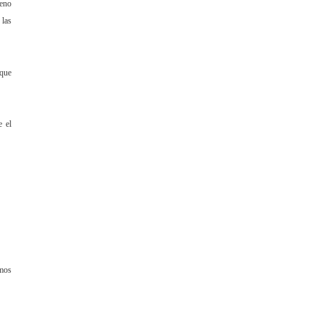
ueno
 las
 que
e el
amos