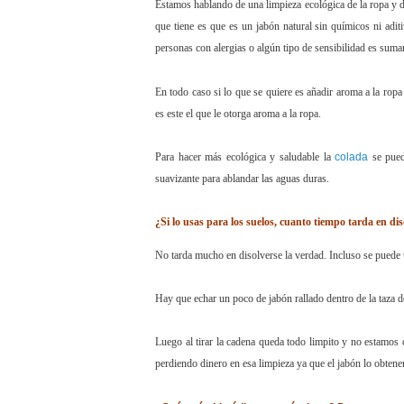
Estamos hablando de una limpieza ecológica de la ropa y d
que tiene es que es un jabón natural sin químicos ni adit
personas con alergias o algún tipo de sensibilidad es sum
En todo caso si lo que se quiere es añadir aroma a la ropa
es este el que le otorga aroma a la ropa.
Para hacer más ecológica y saludable la
colada
se pued
suavizante para ablandar las aguas duras.
¿Si lo usas para los suelos, cuanto tiempo tarda en diso
No tarda mucho en disolverse la verdad. Incluso se puede u
Hay que echar un poco de jabón rallado dentro de la taza d
Luego al tirar la cadena queda todo limpito y no estamo
perdiendo dinero en esa limpieza ya que el jabón lo obten