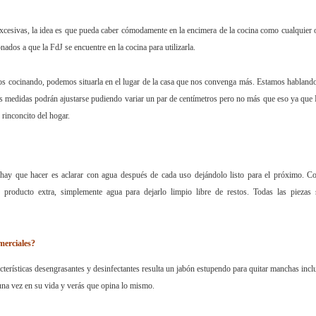
excesivas, la idea es que pueda caber cómodamente en la encimera de la cocina como cualquier 
nados a que la FdJ se encuentre en la cocina para utilizarla.
os cocinando, podemos situarla en el lugar de la casa que nos convenga más. Estamos habland
medidas podrán ajustarse pudiendo variar un par de centímetros pero no más que eso ya que
 rinconcito del hogar.
 hay que hacer es aclarar con agua después de cada uso dejándolo listo para el próximo. 
 producto extra, simplemente agua para dejarlo limpio libre de restos.
Todas las piezas
merciales?
acterísticas desengrasantes y desinfectantes resulta un jabón estupendo para quitar manchas incl
una vez en su vida y verás que opina lo mismo.