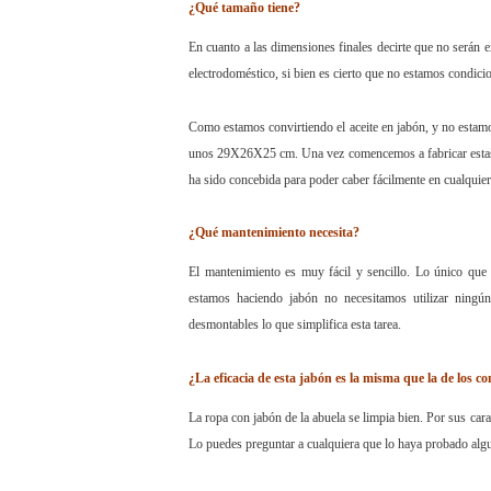
¿Qué tamaño tiene?
En cuanto a las dimensiones finales decirte que no serán 
electrodoméstico, si bien es cierto que no estamos condicio
Como estamos convirtiendo el aceite en jabón, y no estam
unos 29X26X25 cm. Una vez comencemos a fabricar estas 
ha sido concebida para poder caber fácilmente en cualquier
¿Qué mantenimiento necesita?
El mantenimiento es muy fácil y sencillo. Lo único que
estamos haciendo jabón no necesitamos utilizar ningún
desmontables lo que simplifica esta tarea.
¿La eficacia de esta jabón es la misma que la de los co
La ropa con jabón de la abuela se limpia bien. Por sus car
Lo puedes preguntar a cualquiera que lo haya probado alg