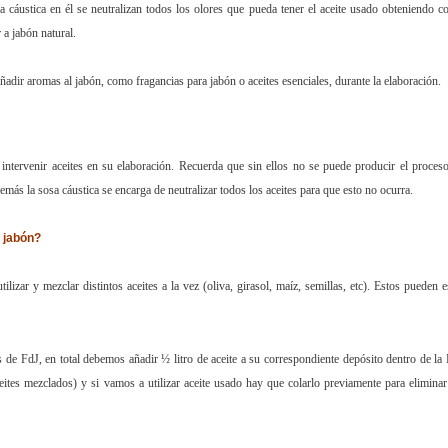
a cáustica en él se neutralizan todos los olores que pueda tener el aceite usado obteniendo 
a jabón natural.
dir aromas al jabón, como fragancias para jabón o aceites esenciales, durante la elaboración.
intervenir aceites en su elaboración. Recuerda que sin ellos no se puede producir el proces
emás la sosa cáustica se encarga de neutralizar todos los aceites para que esto no ocurra.
r jabón?
lizar y mezclar distintos aceites a la vez (oliva, girasol, maíz, semillas, etc). Estos pueden e
 de FdJ, en total debemos añadir ½ litro de aceite a su correspondiente depósito dentro de la
ceites mezclados) y si vamos a utilizar aceite usado hay que colarlo previamente para eliminar