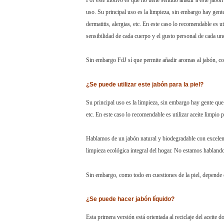
Por este motivo es que no tiene sentido añadir a este jabó
uso. Su principal uso es la limpieza, sin embargo hay gente 
dermatitis, alergias, etc. En este caso lo recomendable es u
sensibilidad de cada cuerpo y el gusto personal de cada un
Sin embargo FdJ sí que permite añadir aromas al jabón, com
¿Se puede utilizar este jabón para la piel?
Su principal uso es la limpieza, sin embargo hay gente que l
etc. En este caso lo recomendable es utilizar aceite limpio p
Hablamos de un jabón natural y biodegradable con excelent
limpieza ecológica integral del hogar. No estamos habland
Sin embargo, como todo en cuestiones de la piel, depende d
¿Se puede hacer jabón líquido?
Esta primera versión está orientada al reciclaje del aceite 