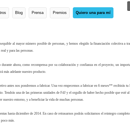
tros
Blog
Prensa
Premios
Quiero una para mí
equible al mayor número posible de personas, y hemos elegido la financiación colectiva a tr
real y para las personas.
 durante ahora, como recompensa por su colaboración y confianza en el proyecto, un import
ndrá más adelante nuestro producto.
tivo antes nos pondremos a fabricar. Una vez empecemos a fabricar en 6 meses** recibirás tu
o. Tendrás una de las primeras unidades de FdJ y el orgullo de haber hecho posible que esté al
r nuestro entorno, y a beneficiar la vida de muchas personas.
ventas hasta diciembre de 2014. En caso de retrasarnos podrás solicitarnos el reintegro completo
n poco más.