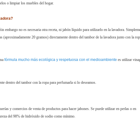
elos o limpiar los muebles del hogar.
avadora?
in embargo no es necesaria otra receta, ni jabón líquido para utilizarlo en la lavadora. Simplem
ras (aproximadamente 20 gramos) directamente dentro del tambor de la lavadora junto con la ro
una
fórmula mucho más ecológica y respetuosa con el medioambiente
es utilizar vina
nte dentro del tambor con la ropa para perfumarla si lo deseamos.
erías y comercios de venta de productos para hacer jabones. Se puede utilizar en perlas o en
pureza del 98% de hidróxido de sodio como mínimo.