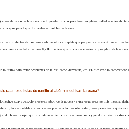
gramos de jabón de la abuela que lo puedes utilizar para lavar los platos, rallado dentro del ta
ubo con agua para fregar los suelos y muebles de la casa.
mico en productos de limpieza, cada lavadora completa que pongas te costará 26 veces más ba
pleta cuesta alrededor de unos 0,21€ mientras que utilizando nuestro propio jabón de la abuela
 lo utiliza para tratar problemas de la piel como dermatitis, etc. En este caso lo recomendabl
o racimos o hojas de tomillo al jabón y modificar la receta?
e doméstico convirtiéndolo a este en jabón de la abuela ya que esta receta permite mezclar disti
atural y biodegradable con excelentes propiedades desinfectantes, desengrasantes y quitaman
tegral del hogar porque que no contiene aditivos que desconozcamos y puedan afectar nuestra sa