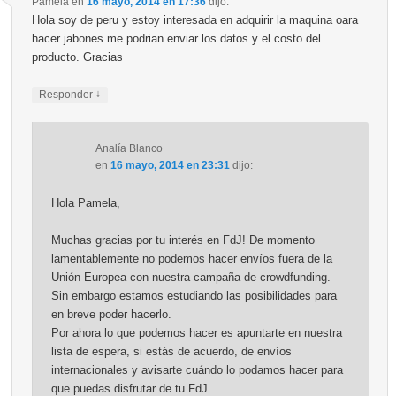
Pamela
en
16 mayo, 2014 en 17:36
dijo:
Hola soy de peru y estoy interesada en adquirir la maquina oara
hacer jabones me podrian enviar los datos y el costo del
producto. Gracias
↓
Responder
Analía Blanco
en
16 mayo, 2014 en 23:31
dijo:
Hola Pamela,
Muchas gracias por tu interés en FdJ! De momento
lamentablemente no podemos hacer envíos fuera de la
Unión Europea con nuestra campaña de crowdfunding.
Sin embargo estamos estudiando las posibilidades para
en breve poder hacerlo.
Por ahora lo que podemos hacer es apuntarte en nuestra
lista de espera, si estás de acuerdo, de envíos
internacionales y avisarte cuándo lo podamos hacer para
que puedas disfrutar de tu FdJ.