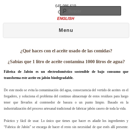
645 986 619
Busc
Contacto
ENGLISH
Menú principal
Ir al contenido principal
Ir al contenido secundario
Menu
¿Qué haces con el aceite usado de las comidas?
¿Sabías que 1 litro de aceite contamina 1000 litros de agua?
Fábrica de Jabón es un electrodoméstico sostenible de bajo consumo que
transforma este aceite en jabón biodegradable.
De este modo se evita la contaminación del agua, consecuencia del vertido de aceites en el
fregadero, y soluciona el problema del continuo almacenaje de estos residuos para luego
tener que llevarlos al contenedor de basura o un punto limpio. Basado en la
industrialización del proceso artesanal tradicional de fabricar jabón casero de toda la vida.
Práctico y fácil de usar. Lo único que tienes que hacer es añadir los ingredientes y
“Fabrica de Jabón” se encarga de hacer el resto sin necesidad de que estés allí presente.