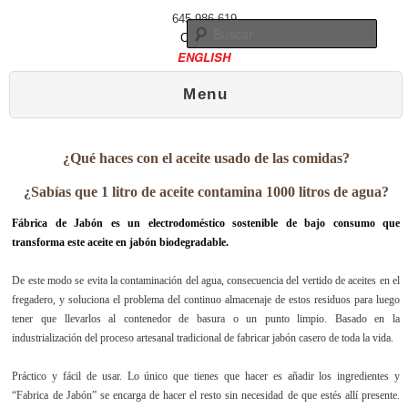
645 986 619
Busc
Contacto
ENGLISH
Menú principal
Ir al contenido principal
Ir al contenido secundario
Menu
¿Qué haces con el aceite usado de las comidas?
¿Sabías que 1 litro de aceite contamina 1000 litros de agua?
Fábrica de Jabón es un electrodoméstico sostenible de bajo consumo que
transforma este aceite en jabón biodegradable.
De este modo se evita la contaminación del agua, consecuencia del vertido de aceites en el
fregadero, y soluciona el problema del continuo almacenaje de estos residuos para luego
tener que llevarlos al contenedor de basura o un punto limpio. Basado en la
industrialización del proceso artesanal tradicional de fabricar jabón casero de toda la vida.
Práctico y fácil de usar. Lo único que tienes que hacer es añadir los ingredientes y
“Fabrica de Jabón” se encarga de hacer el resto sin necesidad de que estés allí presente.