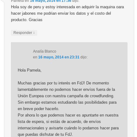
Pamela
en
16 mayo, 2014 en 17:36
dijo:
Hola soy de peru y estoy interesada en adquirir la maquina oara
hacer jabones me podrian enviar los datos y el costo del
producto. Gracias
↓
Responder
Analía Blanco
en
16 mayo, 2014 en 23:31
dijo:
Hola Pamela,
Muchas gracias por tu interés en FdJ! De momento
lamentablemente no podemos hacer envíos fuera de la
Unión Europea con nuestra campaña de crowdfunding.
Sin embargo estamos estudiando las posibilidades para
en breve poder hacerlo.
Por ahora lo que podemos hacer es apuntarte en nuestra
lista de espera, si estás de acuerdo, de envíos
internacionales y avisarte cuándo lo podamos hacer para
que puedas disfrutar de tu FdJ.