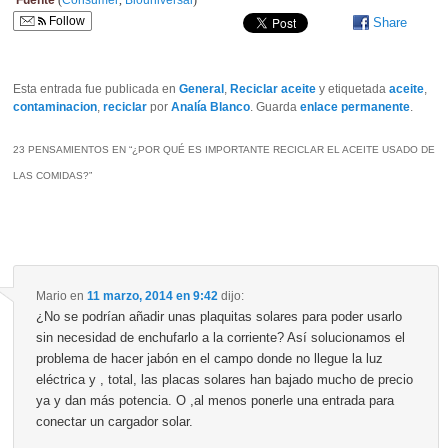
Fuente
(
Consumer
,
Biouniversal
)
Follow
Share
Esta entrada fue publicada en
General
,
Reciclar aceite
y etiquetada
aceite
,
contaminacion
,
reciclar
por
Analía Blanco
. Guarda
enlace permanente
.
23 PENSAMIENTOS EN “
¿POR QUÉ ES IMPORTANTE RECICLAR EL ACEITE USADO DE
LAS COMIDAS?
”
Mario
en
11 marzo, 2014 en 9:42
dijo:
¿No se podrían añadir unas plaquitas solares para poder usarlo
sin necesidad de enchufarlo a la corriente? Así solucionamos el
problema de hacer jabón en el campo donde no llegue la luz
eléctrica y , total, las placas solares han bajado mucho de precio
ya y dan más potencia. O ,al menos ponerle una entrada para
conectar un cargador solar.