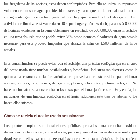
los fregaderos de las cocinas, estos deben ser limpiados. Para ello se utiliza un importante
volumen de litros de agua potable, bien escaso y caro, que ha de ser calentada con el
consiguiente gasto energético, gasto al que hay que sumarle el del detergente. Esta
actividad de limpieza está valorada en 40 € por hogar y año. Es decir, para los 5.000.000
de hogares existentes en España, obtenemos un resultado de 600.000.000 euros invertidos
en una tarea absurda que se podría evitar. Más preocupante es el volumen de agua potable
necesario para este proceso limpiador que alcanza la cifra de 1.500 millones de litros
anuales.
Esta contaminación se puede evitar con el reciclaje, una práctica ecológica que en el caso
del aceite usado tiene muchas posibilidades y beneficios. Industrias tan diversas como la
química, la cosmética o la farmacéutica se aprovechan de este residuo para elaborar
abonos, barnices, cera, cremas, detergentes, jabones, lubricantes, pinturas, velas, etc. No
hace muchos años se aprovechaba en las casas para elaborar jabón casero. Hoy en día, los
partidarios de una limpieza ecológica en el hogar adquieren este tipo de jabones o los
hacen ellos mismos.
Cómo se recicla el aceite usado actualmente
Los puntos limpios son instalaciones públicas pensadas para depositar residuos
domésticos contaminantes, como el aceite, pero requieren el esfuerzo del consumidor por
desplazarse a ellos, ya que en general hay pocos y un tanto alejados de los núcleos