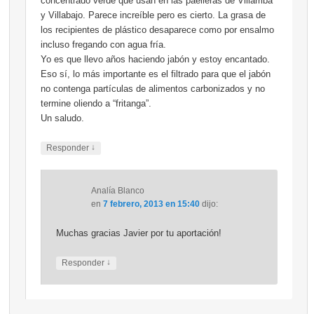
concentrado verde que usan en las paelleras de Villarriba
y Villabajo. Parece increíble pero es cierto. La grasa de
los recipientes de plástico desaparece como por ensalmo
incluso fregando con agua fría.
Yo es que llevo años haciendo jabón y estoy encantado.
Eso sí, lo más importante es el filtrado para que el jabón
no contenga partículas de alimentos carbonizados y no
termine oliendo a “fritanga”.
Un saludo.
↓
Responder
Analía Blanco
en
7 febrero, 2013 en 15:40
dijo:
Muchas gracias Javier por tu aportación!
↓
Responder