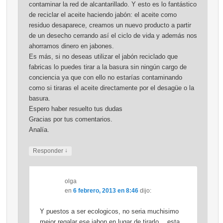
contaminar la red de alcantarillado. Y esto es lo fantástico
de reciclar el aceite haciendo jabón: el aceite como
residuo desaparece, creamos un nuevo producto a partir
de un desecho cerrando así el ciclo de vida y además nos
ahorramos dinero en jabones.
Es más, si no deseas utilizar el jabón reciclado que
fabricas lo puedes tirar a la basura sin ningún cargo de
conciencia ya que con ello no estarías contaminando
como si tiraras el aceite directamente por el desagüe o la
basura.
Espero haber resuelto tus dudas
Gracias por tus comentarios.
Analía.
↓
Responder
olga
en
6 febrero, 2013 en 8:46
dijo:
Y puestos a ser ecologicos, no seria muchisimo
mejor regalar ese jabon en lugar de tirarlo… esta