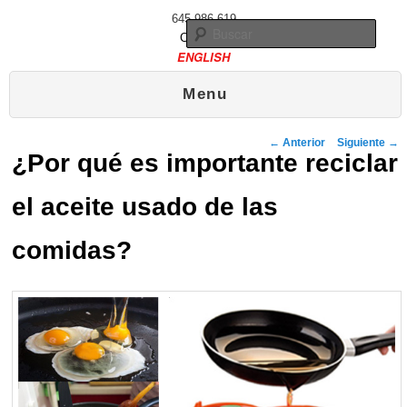
645 986 619
Busc
Contacto
ENGLISH
Menú principal
Ir al contenido principal
Ir al contenido secundario
Menu
Publicado el
21 enero, 2013
Navegador de artículos
←
Anterior
Siguiente
→
¿Por qué es importante reciclar
el aceite usado de las
comidas?