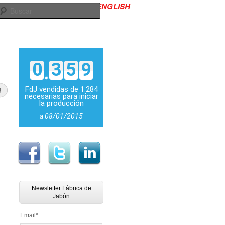
ENGLISH
645 986 619
Contacto
Buscar
0
3
5
9
FdJ vendidas de 1.284
3
necesarias para iniciar
la producción
a 08/01/2015
Newsletter Fábrica de
Jabón
Email
*