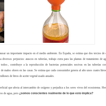
causar un importante impacto en el medio ambiente. En España, se estima que dos tercios de 
a diversos perjuicios: atascos en tuberías, trabajo extra para las plantas de tratamiento de a
todos-, contribuye a la reproducción de bacterias potenciales nocivas en las tuberías co
 de malos olores en las casas. Se estima que cada consumidor genera al año unos cuatro litro
llones de litros de aceite vegetal usado anuales.
perficial que afecta al intercambio de oxígeno y perjudica a los seres vivos del ecosistema. H
tros de agua, pero
¿somos conscientes realmente de lo que esto implica?