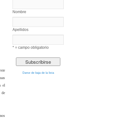
Nombre
Apellidos
* = campo obligatorio
este
Darse de baja de la lista
guas
n el
s de
emos