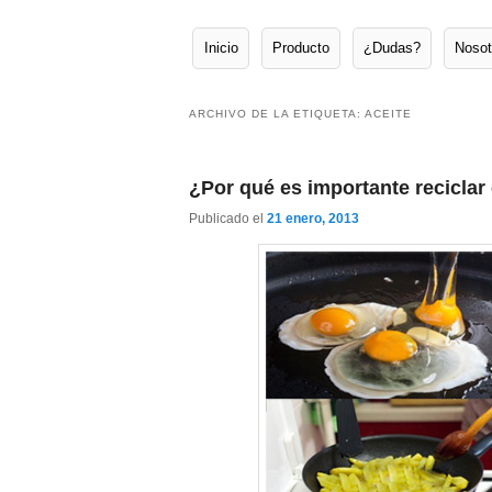
Inicio
Producto
¿Dudas?
Nosot
Menú principal
Ir al contenido principal
Ir al contenido secundario
ARCHIVO DE LA ETIQUETA:
ACEITE
¿Por qué es importante reciclar
Publicado el
21 enero, 2013