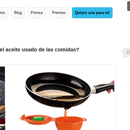
ros
Blog
Prensa
Premios
Quiero una para mí
 el aceite usado de las comidas?
2