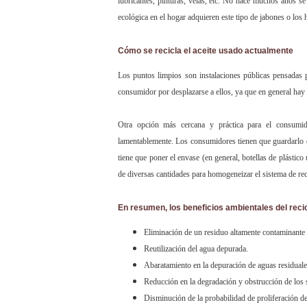
lubricantes, pinturas, velas, etc. No hace muchos años se
ecológica en el hogar adquieren este tipo de jabones o los
Cómo se recicla el aceite usado actualmente
Los puntos limpios son instalaciones públicas pensadas p
consumidor por desplazarse a ellos, ya que en general hay 
Otra opción más cercana y práctica para el consumi
lamentablemente. Los consumidores tienen que guardarlo 
tiene que poner el envase (en general, botellas de plástico
de diversas cantidades para homogeneizar el sistema de re
En resumen, los beneficios ambientales del recic
Eliminación de un residuo altamente contaminante 
Reutilización del agua depurada.
Abaratamiento en la depuración de aguas residuale
Reducción en la degradación y obstrucción de los 
Disminución de la probabilidad de proliferación d