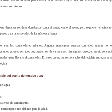
 aprovechaba en las casas para elaborar jabón casero. Hoy en día, los partidarios de una limp
 hacen ellos mismos.
ara depositar residuos domésticos contaminantes, como el aceite, pero requieren el esfuerzo
pocos y un tanto alejados de los núcleos urbanos.
dor son los contenedores urbanos. Algunos municipios cuentan con ellos aunque no to
en unos envases cerrados que pueden ser de varios tipos. En algunos casos, el propio consum
 usadas) para llevarlo al contenedor. En otros casos, los responsables del reciclaje entregan env
cogida.
laje del aceite doméstico son:
del agua.
s.
sistemas de saneamiento.
e microorganismos dañinos para la salud.