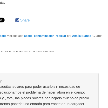
rior.
Share
ceite
y etiquetada
aceite
,
contaminacion
,
reciclar
por
Analía Blanco
. Guarda
CICLAR EL ACEITE USADO DE LAS COMIDAS?
”
jo:
aquitas solares para poder usarlo sin necesidad de
í solucionamos el problema de hacer jabón en el campo
ca y , total, las placas solares han bajado mucho de precio
 menos ponerle una entrada para conectar un cargador