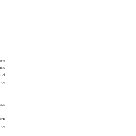
este
guas
n el
s de
emos
ucen
n de