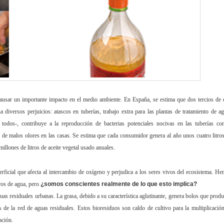
causar un importante impacto en el medio ambiente. En España, se estima que dos tercios de 
a diversos perjuicios: atascos en tuberías, trabajo extra para las plantas de tratamiento de a
todos-, contribuye a la reproducción de bacterias potenciales nocivas en las tuberías co
 de malos olores en las casas. Se estima que cada consumidor genera al año unos cuatro litro
llones de litros de aceite vegetal usado anuales.
perficial que afecta al intercambio de oxígeno y perjudica a los seres vivos del ecosistema. H
tros de agua, pero
¿somos conscientes realmente de lo que esto implica?
uas residuales urbanas. La grasa, debido a su característica aglutinante, genera bolos que prod
s de la red de aguas residuales. Estos bioresiduos son caldo de cultivo para la multiplicació
ación.