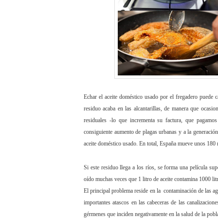
Echar el aceite doméstico usado por el fregadero puede 
residuo acaba en las alcantarillas, de manera que ocasion
residuales -lo que incrementa su factura, que pagamos 
consiguiente aumento de plagas urbanas y a la generación
aceite doméstico usado. En total, España mueve unos 180 mi
Si este residuo llega a los ríos, se forma una película su
oído muchas veces que 1 litro de aceite contamina 1000 li
El principal problema reside en la contaminación de las ag
importantes atascos en las cabeceras de las canalizacione
gérmenes que inciden negativamente en la salud de la pobl