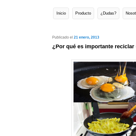
Inicio
Producto
¿Dudas?
Nosot
Menú principal
Ir al contenido principal
Ir al contenido secundario
Publicado el
21 enero, 2013
¿Por qué es importante reciclar