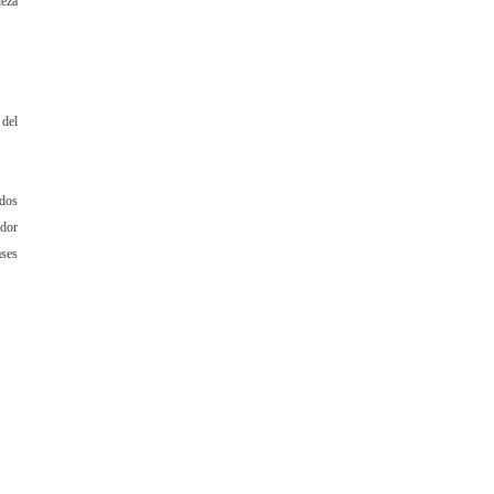
ieza
 del
dos
idor
ases