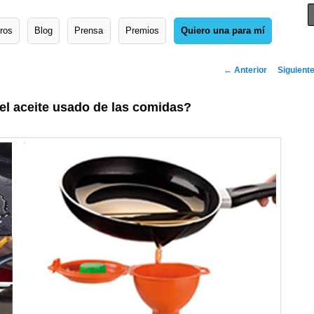
ros
Blog
Prensa
Premios
Quiero una para mí
Navegador
←
Anterior
Siguient
artícu
 el aceite usado de las comidas?