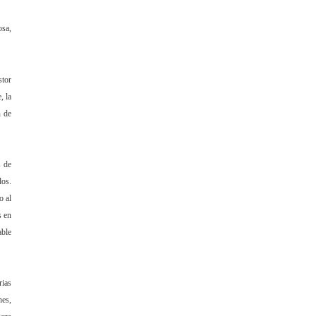
osa,
stor
, la
n de
s de
dos.
o al
s en
able
rias
nes,