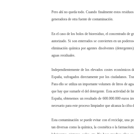
Pero ahí no queda todo. Cuando finalmente estos residuos 
generadora de otra fuente de contaminación.
En el caso de los bolos de bioresiduo, el concentrado de gr
autorizado. Si son enterrados se convierten en un poderoso
eliminación química por agentes disolventes (detergentes)
aguas residuales.
Independientemente de los elevados costes económicos de
España, sufragados directamente por los ciudadanos. Tras
Para ello se utiliza un importante volumen de litros de agu
que hay que sumarle el del detergente. Esta actividad de l
España, obtenemos un resultado de 600.000.000 euros inve
necesario para este proceso limpiador que alcanza la cifra d
Esta contaminación se puede evitar con el reciclaje, una pr
tan diversas como la química, la cosmética o la farmacéuti