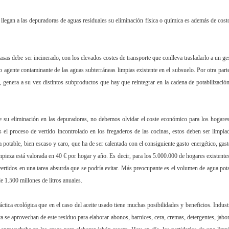
llegan a las depuradoras de aguas residuales su eliminación física o química es además de cost
asas debe ser incinerado, con los elevados costes de transporte que conlleva trasladarlo a un ge
 agente contaminante de las aguas subterráneas limpias existente en el subsuelo. Por otra parte
, genera a su vez distintos subproductos que hay que reintegrar en la cadena de potabilizació
 su eliminación en las depuradoras, no debemos olvidar el coste económico para los hogare
 el proceso de vertido incontrolado en los fregaderos de las cocinas, estos deben ser limpia
a potable, bien escaso y caro, que ha de ser calentada con el consiguiente gasto energético, gast
impieza está valorada en 40 € por hogar y año. Es decir, para los 5.000.000 de hogares existente
rtidos en una tarea absurda que se podría evitar. Más preocupante es el volumen de agua pot
e 1.500 millones de litros anuales.
áctica ecológica que en el caso del aceite usado tiene muchas posibilidades y beneficios. Indust
ca se aprovechan de este residuo para elaborar abonos, barnices, cera, cremas, detergentes, jabo