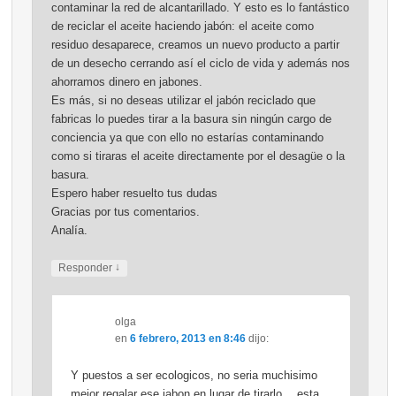
contaminar la red de alcantarillado. Y esto es lo fantástico
de reciclar el aceite haciendo jabón: el aceite como
residuo desaparece, creamos un nuevo producto a partir
de un desecho cerrando así el ciclo de vida y además nos
ahorramos dinero en jabones.
Es más, si no deseas utilizar el jabón reciclado que
fabricas lo puedes tirar a la basura sin ningún cargo de
conciencia ya que con ello no estarías contaminando
como si tiraras el aceite directamente por el desagüe o la
basura.
Espero haber resuelto tus dudas
Gracias por tus comentarios.
Analía.
↓
Responder
olga
en
6 febrero, 2013 en 8:46
dijo:
Y puestos a ser ecologicos, no seria muchisimo
mejor regalar ese jabon en lugar de tirarlo… esta