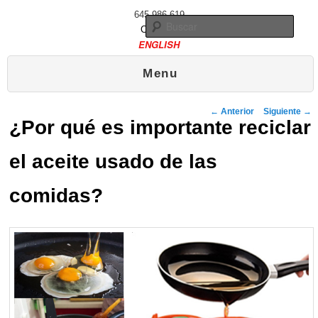
645 986 619
Busc
Contacto
ENGLISH
Menú principal
Ir al contenido principal
Ir al contenido secundario
Menu
Publicado el
21 enero, 2013
Navegador de artículos
←
Anterior
Siguiente
→
¿Por qué es importante reciclar
el aceite usado de las
comidas?