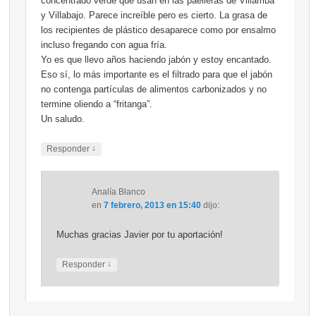
concentrado verde que usan en las paelleras de Villarriba
y Villabajo. Parece increíble pero es cierto. La grasa de
los recipientes de plástico desaparece como por ensalmo
incluso fregando con agua fría.
Yo es que llevo años haciendo jabón y estoy encantado.
Eso sí, lo más importante es el filtrado para que el jabón
no contenga partículas de alimentos carbonizados y no
termine oliendo a “fritanga”.
Un saludo.
↓
Responder
Analía Blanco
en
7 febrero, 2013 en 15:40
dijo:
Muchas gracias Javier por tu aportación!
↓
Responder