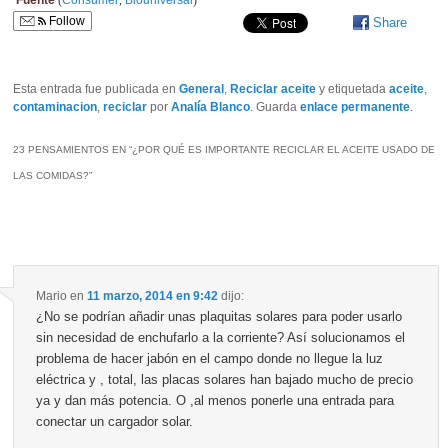
Fuente
(
Consumer
,
Biouniversal
)
Follow
Share
Esta entrada fue publicada en
General
,
Reciclar aceite
y etiquetada
aceite
,
contaminacion
,
reciclar
por
Analía Blanco
. Guarda
enlace permanente
.
23 PENSAMIENTOS EN “
¿POR QUÉ ES IMPORTANTE RECICLAR EL ACEITE USADO DE
LAS COMIDAS?
”
Mario
en
11 marzo, 2014 en 9:42
dijo:
¿No se podrían añadir unas plaquitas solares para poder usarlo
sin necesidad de enchufarlo a la corriente? Así solucionamos el
problema de hacer jabón en el campo donde no llegue la luz
eléctrica y , total, las placas solares han bajado mucho de precio
ya y dan más potencia. O ,al menos ponerle una entrada para
conectar un cargador solar.