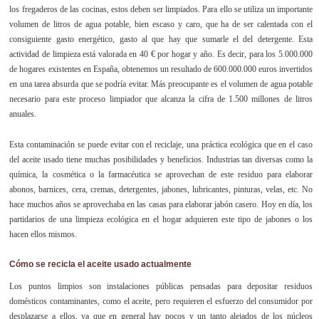
los fregaderos de las cocinas, estos deben ser limpiados. Para ello se utiliza un importante
volumen de litros de agua potable, bien escaso y caro, que ha de ser calentada con el
consiguiente gasto energético, gasto al que hay que sumarle el del detergente. Esta
actividad de limpieza está valorada en 40 € por hogar y año. Es decir, para los 5.000.000
de hogares existentes en España, obtenemos un resultado de 600.000.000 euros invertidos
en una tarea absurda que se podría evitar. Más preocupante es el volumen de agua potable
necesario para este proceso limpiador que alcanza la cifra de 1.500 millones de litros
anuales.
Esta contaminación se puede evitar con el reciclaje, una práctica ecológica que en el caso
del aceite usado tiene muchas posibilidades y beneficios. Industrias tan diversas como la
química, la cosmética o la farmacéutica se aprovechan de este residuo para elaborar
abonos, barnices, cera, cremas, detergentes, jabones, lubricantes, pinturas, velas, etc. No
hace muchos años se aprovechaba en las casas para elaborar jabón casero. Hoy en día, los
partidarios de una limpieza ecológica en el hogar adquieren este tipo de jabones o los
hacen ellos mismos.
Cómo se recicla el aceite usado actualmente
Los puntos limpios son instalaciones públicas pensadas para depositar residuos
domésticos contaminantes, como el aceite, pero requieren el esfuerzo del consumidor por
desplazarse a ellos, ya que en general hay pocos y un tanto alejados de los núcleos