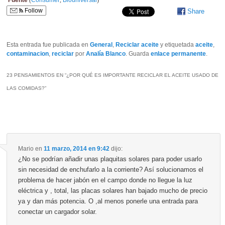
Fuente
(
Consumer
,
Biouniversal
)
Follow
Share
Esta entrada fue publicada en
General
,
Reciclar aceite
y etiquetada
aceite
,
contaminacion
,
reciclar
por
Analía Blanco
. Guarda
enlace permanente
.
23 PENSAMIENTOS EN “
¿POR QUÉ ES IMPORTANTE RECICLAR EL ACEITE USADO DE
LAS COMIDAS?
”
Mario
en
11 marzo, 2014 en 9:42
dijo:
¿No se podrían añadir unas plaquitas solares para poder usarlo
sin necesidad de enchufarlo a la corriente? Así solucionamos el
problema de hacer jabón en el campo donde no llegue la luz
eléctrica y , total, las placas solares han bajado mucho de precio
ya y dan más potencia. O ,al menos ponerle una entrada para
conectar un cargador solar.