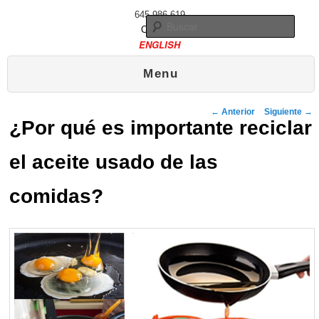
645 986 619
Busc
Contacto
ENGLISH
Menú principal
Ir al contenido principal
Ir al contenido secundario
Menu
Publicado el
21 enero, 2013
Navegador de artículos
←
Anterior
Siguiente
→
¿Por qué es importante reciclar
el aceite usado de las
comidas?