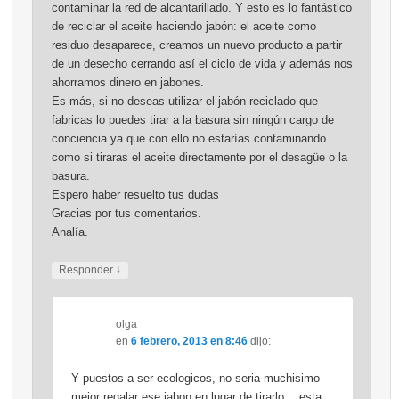
contaminar la red de alcantarillado. Y esto es lo fantástico
de reciclar el aceite haciendo jabón: el aceite como
residuo desaparece, creamos un nuevo producto a partir
de un desecho cerrando así el ciclo de vida y además nos
ahorramos dinero en jabones.
Es más, si no deseas utilizar el jabón reciclado que
fabricas lo puedes tirar a la basura sin ningún cargo de
conciencia ya que con ello no estarías contaminando
como si tiraras el aceite directamente por el desagüe o la
basura.
Espero haber resuelto tus dudas
Gracias por tus comentarios.
Analía.
↓
Responder
olga
en
6 febrero, 2013 en 8:46
dijo:
Y puestos a ser ecologicos, no seria muchisimo
mejor regalar ese jabon en lugar de tirarlo… esta