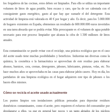
los fregaderos de las cocinas, estos deben ser limpiados. Para ello se utiliza un importante
volumen de litros de agua potable, bien escaso y caro, que ha de ser calentada con el
consiguiente gasto energético, gasto al que hay que sumarle el del detergente. Esta
actividad de limpieza está valorada en 40 € por hogar y año. Es decir, para los 5.000.000
de hogares existentes en España, obtenemos un resultado de 600.000.000 euros invertidos
en una tarea absurda que se podría evitar. Más preocupante es el volumen de agua potable
necesario para este proceso limpiador que alcanza la cifra de 1.500 millones de litros
anuales.
Esta contaminación se puede evitar con el reciclaje, una práctica ecológica que en el caso
del aceite usado tiene muchas posibilidades y beneficios. Industrias tan diversas como la
química, la cosmética o la farmacéutica se aprovechan de este residuo para elaborar
abonos, barnices, cera, cremas, detergentes, jabones, lubricantes, pinturas, velas, etc. No
hace muchos años se aprovechaba en las casas para elaborar jabón casero. Hoy en día, los
partidarios de una limpieza ecológica en el hogar adquieren este tipo de jabones o los
hacen ellos mismos.
Cómo se recicla el aceite usado actualmente
Los puntos limpios son instalaciones públicas pensadas para depositar residuos
domésticos contaminantes, como el aceite, pero requieren el esfuerzo del consumidor por
desplazarse a ellos, ya que en general hay pocos y un tanto alejados de los núcleos