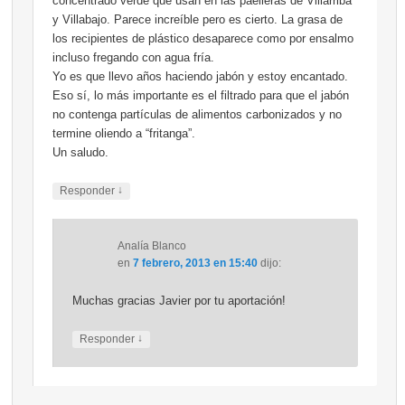
concentrado verde que usan en las paelleras de Villarriba
y Villabajo. Parece increíble pero es cierto. La grasa de
los recipientes de plástico desaparece como por ensalmo
incluso fregando con agua fría.
Yo es que llevo años haciendo jabón y estoy encantado.
Eso sí, lo más importante es el filtrado para que el jabón
no contenga partículas de alimentos carbonizados y no
termine oliendo a “fritanga”.
Un saludo.
↓
Responder
Analía Blanco
en
7 febrero, 2013 en 15:40
dijo:
Muchas gracias Javier por tu aportación!
↓
Responder