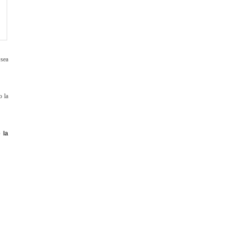
 sea
o la
 la