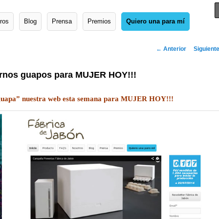
ros
Blog
Prensa
Premios
Quiero una para mí
Navegador
←
Anterior
Siguient
artícu
rnos guapos para MUJER HOY!!!
“guapa” nuestra web esta semana para MUJER HOY!!!