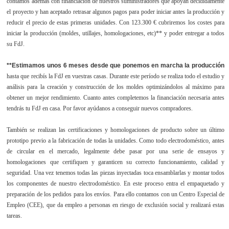
contamos además con financiación de nuestros suministradores que apoyan decididamente
el proyecto y han aceptado retrasar algunos pagos para poder iniciar antes la producción y
reducir el precio de estas primeras unidades. Con 123.300 € cubriremos los costes para
iniciar la producción (moldes, utillajes, homologaciones, etc)** y poder entregar a todos
su FdJ.
**Estimamos unos 6 meses desde que ponemos en marcha la producción
hasta que recibís la FdJ en vuestras casas. Durante este período se realiza todo el estudio y
análisis para la creación y construcción de los moldes optimizándolos al máximo para
obtener un mejor rendimiento. Cuanto antes completemos la financiación necesaria antes
tendrás tu FdJ en casa. Por favor ayúdanos a conseguir nuevos compradores.
También se realizan las certificaciones y homologaciones de producto sobre un último
prototipo previo a la fabricación de todas la unidades. Como todo electrodoméstico, antes
de circular en el mercado, legalmente debe pasar por una serie de ensayos y
homologaciones que certifiquen y garanticen su correcto funcionamiento, calidad y
seguridad. Una vez tenemos todas las piezas inyectadas toca ensamblarlas y montar todos
los componentes de nuestro electrodoméstico. En este proceso entra el empaquetado y
preparación de los pedidos para los envíos. Para ello contamos con un Centro Especial de
Empleo (CEE), que da empleo a personas en riesgo de exclusión social y realizará estas
tareas.