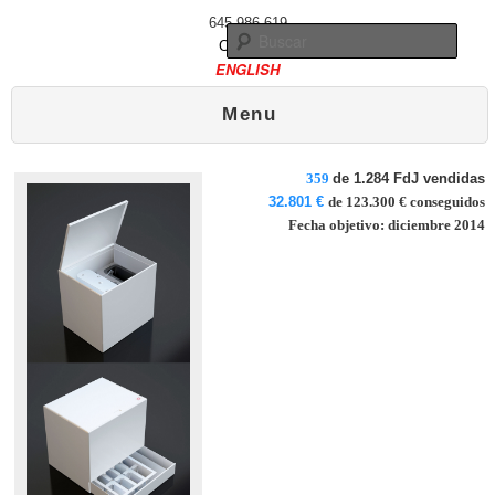
645 986 619
Busc
Contacto
ENGLISH
Menú principal
Ir al contenido principal
Ir al contenido secundario
Menu
359
de 1.284 FdJ vendidas
32.801 €
de 123.300 € conseguidos
Fecha objetivo: diciembre 2014