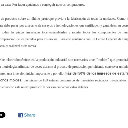
dJ en casa. Por favor ayúdanos a conseguir nuevos compradores.
s de producto sobre un último prototipo previo a la fabricación de todas la unidades. Como 
ente debe pasar por una serie de ensayos y homologaciones que certifiquen y garanticen su corr
 todas las piezas inyectadas toca ensamblarlas y montar todos los componentes de nue
 preparación de los pedidos para los envíos. Para ello contamos con un Centro Especial de Em
al y realizará estas tareas.
 de los electrodomésticos en la producción industrial son necesarios unos “moldes” que permitirá
ma morfología infinidad de veces durante el proceso de producción permitiendo conservar un m
ieren una inversión inicial importante y por ello
más del 50% de los ingresos de esta f
dichos moldes.
Las piezas de FdJ estarán compuestas de materiales reciclados o reciclables
iental con este nuevo producto y por eso cuidamos estos detalles.
Share