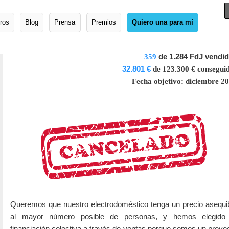
ros
Blog
Prensa
Premios
Quiero una para mí
de 1.284 FdJ vendi
359
32.801 €
de 123.300 € consegui
Fecha objetivo: diciembre 2
Queremos que nuestro electrodoméstico tenga un precio asequi
al mayor número posible de personas, y hemos elegido 
financiación colectiva a través de ventas porque somos un proye