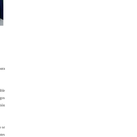
para
ible
agos
ción
o se
ntes