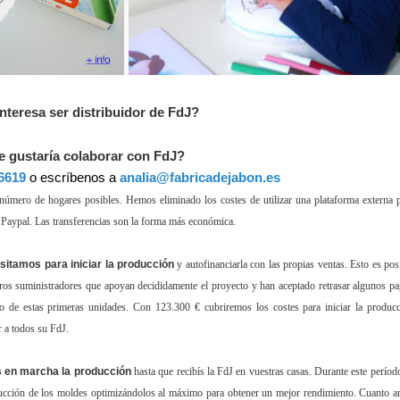
interesa ser distribuidor de FdJ?
e gustaría colaborar con FdJ?
6619
o escríbenos a
analia@fabricadejabon.es
mero de hogares posibles. Hemos eliminado los costes de utilizar una plataforma externa 
 Paypal. Las transferencias son la forma más económica.
sitamos para iniciar la producción
y autofinanciarla con las propias ventas. Esto es pos
ros suministradores que apoyan decididamente el proyecto y han aceptado retrasar algunos p
cio de estas primeras unidades. Con 123.300 € cubriremos los costes para iniciar la produc
r a todos su FdJ.
en marcha la producción
hasta que recibís la FdJ en vuestras casas. Durante este períod
strucción de los moldes optimizándolos al máximo para obtener un mejor rendimiento. Cuanto a