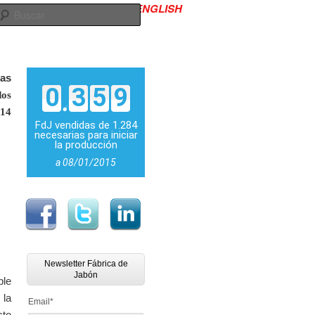
ENGLISH
645 986 619
Contacto
Buscar
das
0
3
5
9
dos
014
FdJ vendidas de 1.284
necesarias para iniciar
la producción
a 08/01/2015
Newsletter Fábrica de
Jabón
ble
la
Email
*
cto