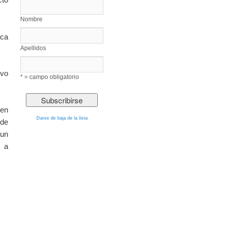
Nombre
ica
Apellidos
ivo
* = campo obligatorio
 en
Darse de baja de la lista
 de
un
y a