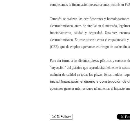
completemos la financiación necesaria antes tendrás tu F
También se realizan las certificaciones y homologacione
electrodoméstico, antes de circular en el mercado, legalm
funcionamiento, calidad y seguridad. Una vez tenemos
electrodoméstico. En este proceso entra el empaquetado y
(CEE), que da empleo a personas en riesgo de exclusión soci
Para dar forma a las distintas piezas plásticas y carcasas
“inyección” del plástico que reproducirá fielmente la mis
estándar de calidad en todas las piezas. Estos moldes requ
inicial financiarán el diseño y construcción de 
queremos generar más residuos ni aumentar el impacto amb
Follow